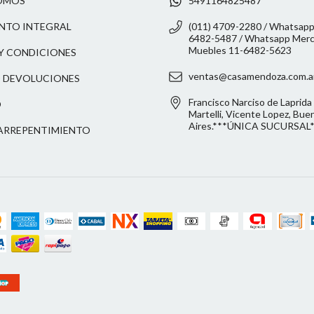
OMOS
5491164825487
NTO INTEGRAL
(011) 4709-2280 / Whatsapp
6482-5487 / Whatsapp Merca
Muebles 11-6482-5623
Y CONDICIONES
ventas@casamendoza.com.a
 DEVOLUCIONES
Francisco Narciso de Laprida 
O
Martelli, Vicente Lopez, Bue
Aires.***ÚNICA SUCURSAL
ARREPENTIMIENTO