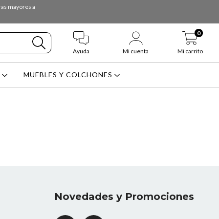
pras mayores a
0
Ayuda
Mi cuenta
Mi carrito
L
MUEBLES Y COLCHONES
Novedades y Promociones