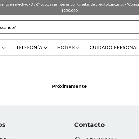
nto en efectivo - 3 y 6* cuotas sin interés con tarjetas de crédito bancarias - *Com
$250.000
A
TELEFONÍA
HOGAR
CUIDADO PERSONA
Próximamente
os
Contacto