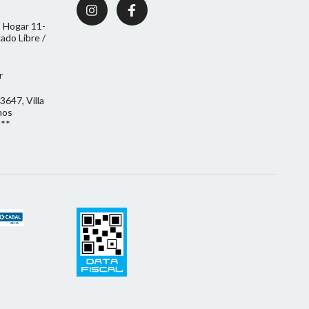
 Hogar 11-
do Libre /
r
3647, Villa
nos
***